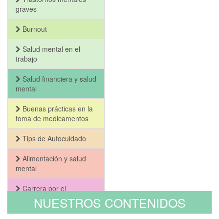
graves
Burnout
Salud mental en el
trabajo
Salud financiera y salud
mental
Buenas prácticas en la
toma de medicamentos
Tips de Autocuidado
Alimentación y salud
mental
Carrera por el
Bienestar y la Salud
NUESTROS CONTENIDOS
Mental