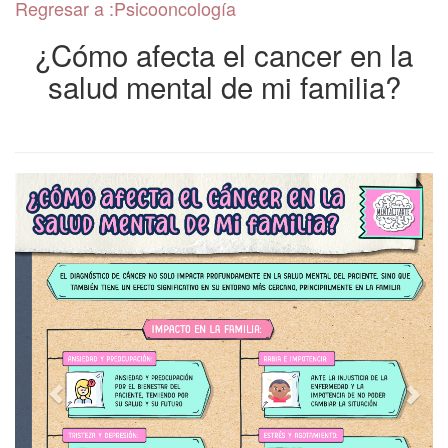
Regresar a :Psicooncología
Uso de pantallas y
salud mental
¿Cómo afecta el cancer en la
salud mental de mi familia?
Ejercicio y Salud Mental
Mentaltips
Creatividad y salud
mental
Apego
Salud mental en
adultos jóvenes
Pregúntale al psiquiatra
Crianza positiva
Salud mental y
transplante