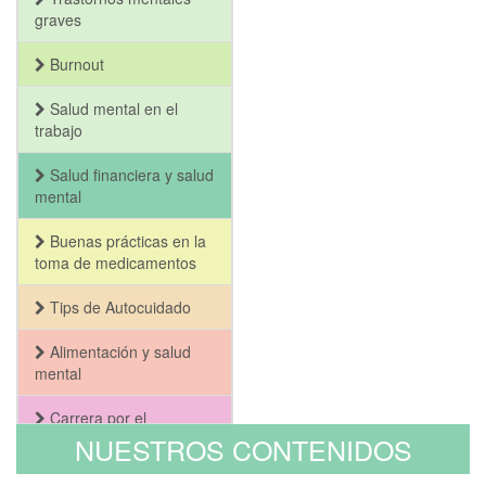
graves
Burnout
Salud mental en el
trabajo
Salud financiera y salud
mental
Buenas prácticas en la
toma de medicamentos
Tips de Autocuidado
Alimentación y salud
mental
Carrera por el
Bienestar y la Salud
NUESTROS CONTENIDOS
Mental