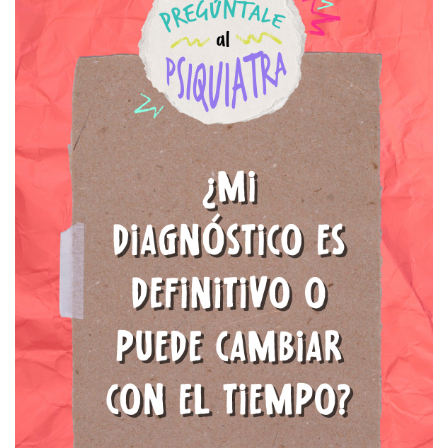
Tipos de Psicoterapia
Mecanismos de
defensa
Esquizofrenia
Ayer y hoy de la
psiquiatría
Salud mental en
hombres
Mentalizarte in English
Salud Mental después
del COVID-19
Relaciones
Interpersonales
Trastornos de la