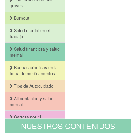
graves
Burnout
Salud mental en el
trabajo
Salud financiera y salud
mental
Buenas prácticas en la
toma de medicamentos
Tips de Autocuidado
Alimentación y salud
mental
Carrera por el
Bienestar y la Salud
NUESTROS CONTENIDOS
Mental