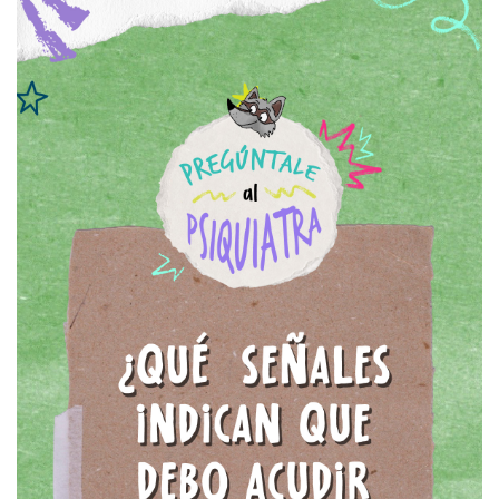
Psicooncología
Tratamientos
coadyuvantes en los
trastornos del
neurodesarrollo
Salud mental en
población migrante
Beneficios de las
mascotas en la salud
mental
Salud mental de la
mujer
Salud Mental Perinatal
Diversidad sexual y
salud mental