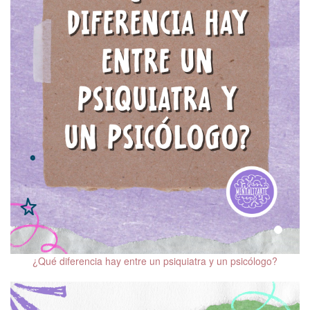
Salud mental y VIH
Sexualidad y salud
mental
Salud mental y
climaterio
Salud mental en la
persona mayor
Trastornos del
neurodesarrollo en la
infancia y la edad adulta
Salud mental en
adolescentes
¿Qué diferencia hay entre un psiquiatra y un psicólogo?
Cine y salud mental
Mindfulness