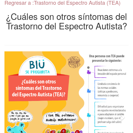
Regresar a :Trastorno del Espectro Autista (TEA)
Uso de pantallas y
salud mental
¿Cuáles son otros síntomas del
Trastorno del Espectro Autista?
Ejercicio y Salud Mental
Mentaltips
Creatividad y salud
mental
Apego
Salud mental en
adultos jóvenes
Pregúntale al psiquiatra
Crianza positiva
Salud mental y
transplante