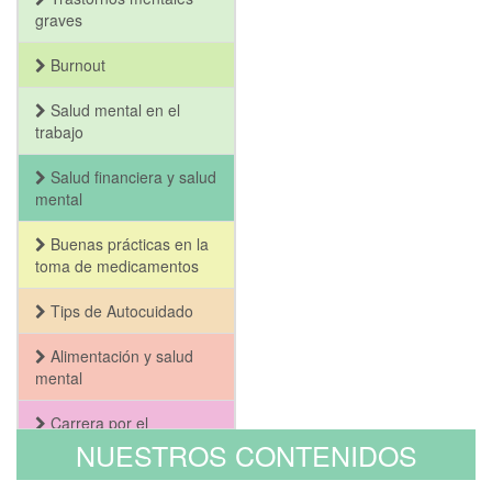
graves
Burnout
Salud mental en el
trabajo
Salud financiera y salud
mental
Buenas prácticas en la
toma de medicamentos
Tips de Autocuidado
Alimentación y salud
mental
Carrera por el
Bienestar y la Salud
NUESTROS CONTENIDOS
Mental