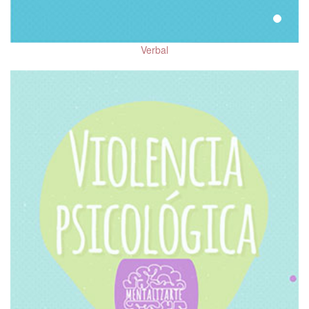
Memoria, deterioro
cognitivo y demencias
Verbal
Trastorno Obsesivo
Compulsivo (TOC)
Adaptación al
confinamiento por COVID-
19
Distorsiones cognitivas
El 10 de cada mes.
Hablemos de Salud
Mental
Mitos y realidades de la
psiquiatría
Salud mental en niñas,
niños y adolescentes