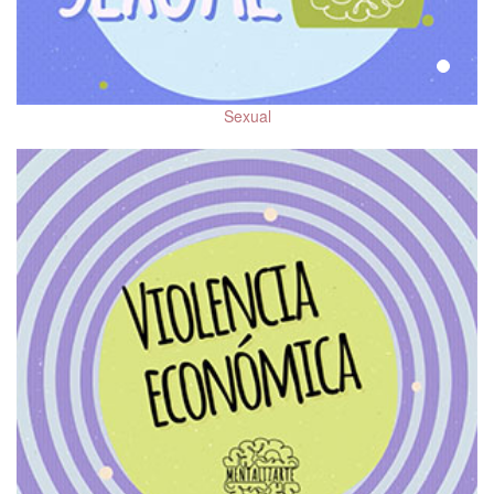
Trastorno por Déficit de
Atención e Hiperactividad
(TDAH)
Trastornos de la
Sexual
Conducta Alimentaria
(TCA)
Adicciones
Prevención de Suicidio
Trastorno Bipolar (TBP)
Reconocimiento de la
violencia