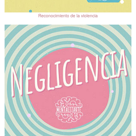
Salud mental y VIH
Reconocimiento de la violencia
Sexualidad y salud
mental
Salud mental y
climaterio
Salud mental en la
persona mayor
Trastornos del
neurodesarrollo en la
infancia y la edad adulta
Salud mental en
adolescentes
Cine y salud mental
Mindfulness