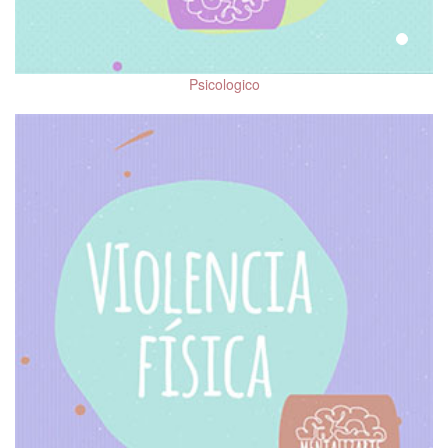
Tipos de Psicoterapia
Mecanismos de
defensa
Psicologico
Esquizofrenia
Ayer y hoy de la
psiquiatría
Salud mental en
hombres
Mentalizarte in English
Salud Mental después
del COVID-19
Relaciones
Interpersonales
Trastornos de la