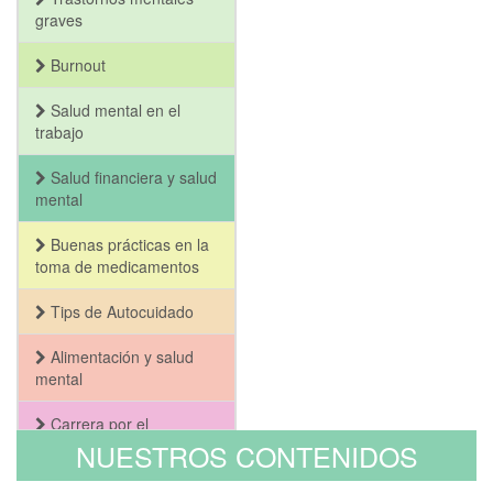
graves
Burnout
Salud mental en el
trabajo
Salud financiera y salud
mental
Buenas prácticas en la
toma de medicamentos
Tips de Autocuidado
Alimentación y salud
mental
Carrera por el
Bienestar y la Salud
NUESTROS CONTENIDOS
Mental