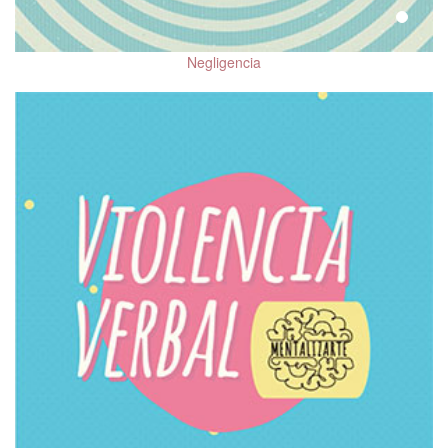
Psicooncología
Tratamientos
Negligencia
coadyuvantes en los
trastornos del
neurodesarrollo
Salud mental en
población migrante
Beneficios de las
mascotas en la salud
mental
Salud mental de la
mujer
Salud Mental Perinatal
Diversidad sexual y
salud mental