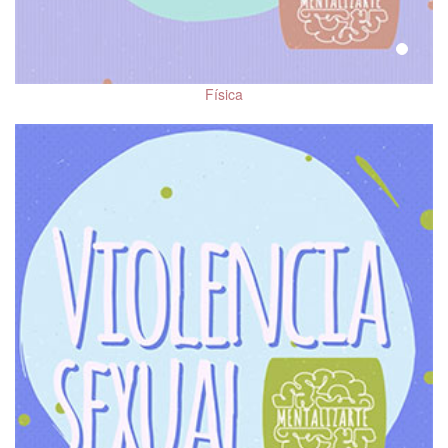
Personalidad
Salud Mental ante
COVID-19
Física
Emociones
Salud fí­sica y salud
mental
Trastornos del sueño
Depresión
Ansiedad
Trastorno del Espectro
Autista (TEA)
Trastorno Límite de la
Personalidad (TLP)