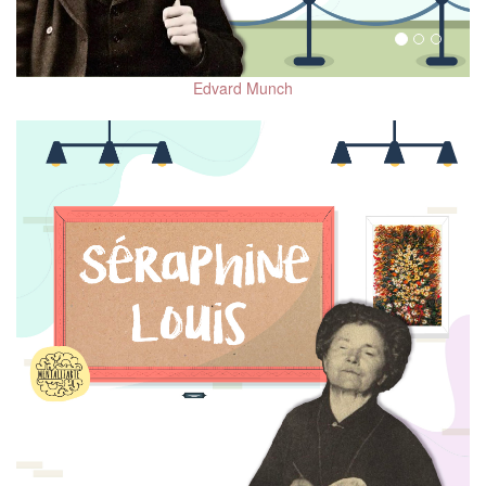
Tipos de Psicoterapia
Mecanismos de
defensa
Edvard Munch
Esquizofrenia
Ayer y hoy de la
psiquiatría
Salud mental en
hombres
Mentalizarte in English
Salud Mental después
del COVID-19
Relaciones
Interpersonales
Trastornos de la