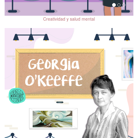
Psicooncología
Tratamientos
Creatividad y salud mental
coadyuvantes en los
trastornos del
neurodesarrollo
Salud mental en
población migrante
Beneficios de las
mascotas en la salud
mental
Salud mental de la
mujer
Salud Mental Perinatal
Diversidad sexual y
salud mental