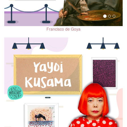
Trastorno por Déficit de
Atención e Hiperactividad
(TDAH)
Trastornos de la
Francisco de Goya
Conducta Alimentaria
(TCA)
Adicciones
Prevención de Suicidio
Trastorno Bipolar (TBP)
Reconocimiento de la
violencia