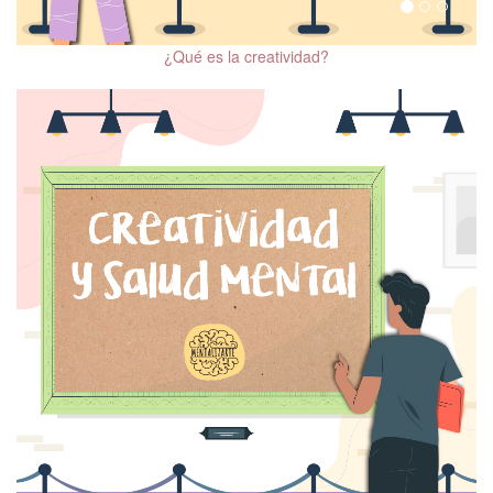
Salud mental y VIH
¿Qué es la creatividad?
Sexualidad y salud
mental
Salud mental y
climaterio
Salud mental en la
persona mayor
Trastornos del
neurodesarrollo en la
infancia y la edad adulta
Salud mental en
adolescentes
Cine y salud mental
Mindfulness