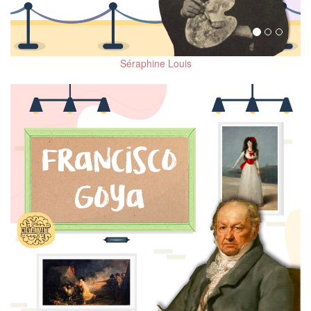
Personalidad
Salud Mental ante
COVID-19
Séraphine Louis
Emociones
Salud fí­sica y salud
mental
Trastornos del sueño
Depresión
Ansiedad
Trastorno del Espectro
Autista (TEA)
Trastorno Límite de la
Personalidad (TLP)