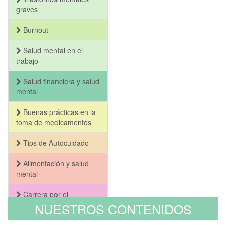
graves
Burnout
Salud mental en el
trabajo
Salud financiera y salud
mental
Buenas prácticas en la
toma de medicamentos
Tips de Autocuidado
Alimentación y salud
mental
Carrera por el
Bienestar y la Salud
NUESTROS CONTENIDOS
Mental