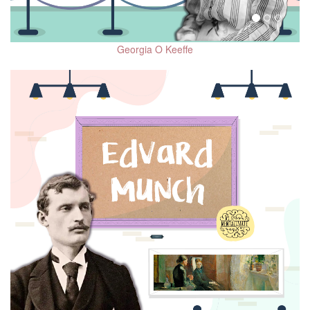
Memoria, deterioro
cognitivo y demencias
Georgia O Keeffe
Trastorno Obsesivo
Compulsivo (TOC)
Adaptación al
confinamiento por COVID-
19
Distorsiones cognitivas
El 10 de cada mes.
Hablemos de Salud
Mental
Mitos y realidades de la
psiquiatría
Salud mental en niñas,
niños y adolescentes