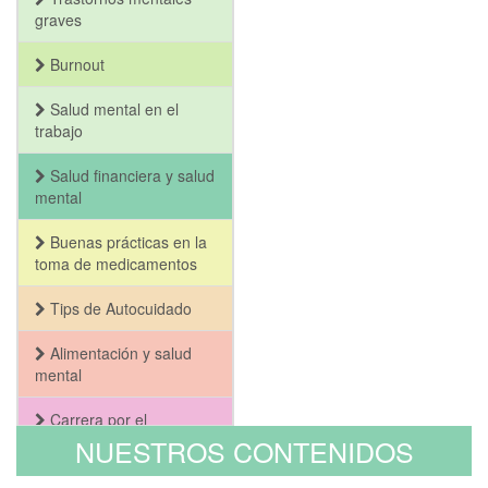
graves
Burnout
Salud mental en el
trabajo
Salud financiera y salud
mental
Buenas prácticas en la
toma de medicamentos
Tips de Autocuidado
Alimentación y salud
mental
Carrera por el
Bienestar y la Salud
NUESTROS CONTENIDOS
Mental