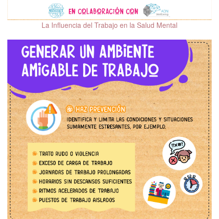
Salud mental y VIH
La Influencia del Trabajo en la Salud Mental
Sexualidad y salud
mental
Salud mental y
climaterio
Salud mental en la
persona mayor
Trastornos del
neurodesarrollo en la
infancia y la edad adulta
Salud mental en
adolescentes
Cine y salud mental
Mindfulness