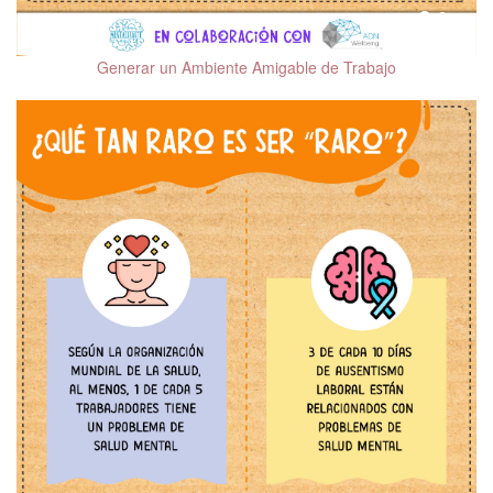
Psicooncología
Tratamientos
Generar un Ambiente Amigable de Trabajo
coadyuvantes en los
trastornos del
neurodesarrollo
Salud mental en
población migrante
Beneficios de las
mascotas en la salud
mental
Salud mental de la
mujer
Salud Mental Perinatal
Diversidad sexual y
salud mental