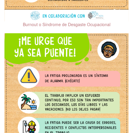
Tipos de Psicoterapia
Mecanismos de
defensa
Burnout o Síndrome de Desgaste Ocupacional
Esquizofrenia
Ayer y hoy de la
psiquiatría
Salud mental en
hombres
Mentalizarte in English
Salud Mental después
del COVID-19
Relaciones
Interpersonales
Trastornos de la