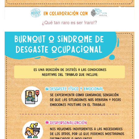
Memoria, deterioro
cognitivo y demencias
¿Qué tan raro es ser !raro!?
Trastorno Obsesivo
Compulsivo (TOC)
Adaptación al
confinamiento por COVID-
19
Distorsiones cognitivas
El 10 de cada mes.
Hablemos de Salud
Mental
Mitos y realidades de la
psiquiatría
Salud mental en niñas,
niños y adolescentes