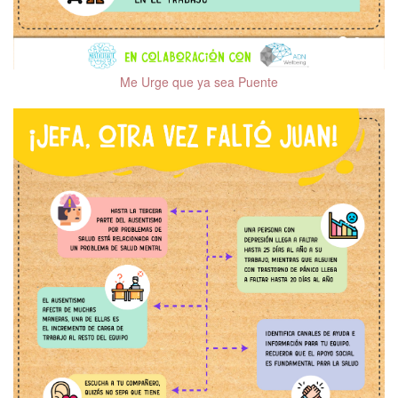
Personalidad
Salud Mental ante
COVID-19
Me Urge que ya sea Puente
Emociones
Salud fí­sica y salud
mental
Trastornos del sueño
Depresión
Ansiedad
Trastorno del Espectro
Autista (TEA)
Trastorno Límite de la
Personalidad (TLP)