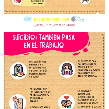
Trastorno por Déficit de
Atención e Hiperactividad
(TDAH)
Trastornos de la
¿Jefa, Otra vez faltó Juan!
Conducta Alimentaria
(TCA)
Adicciones
Prevención de Suicidio
Trastorno Bipolar (TBP)
Reconocimiento de la
violencia