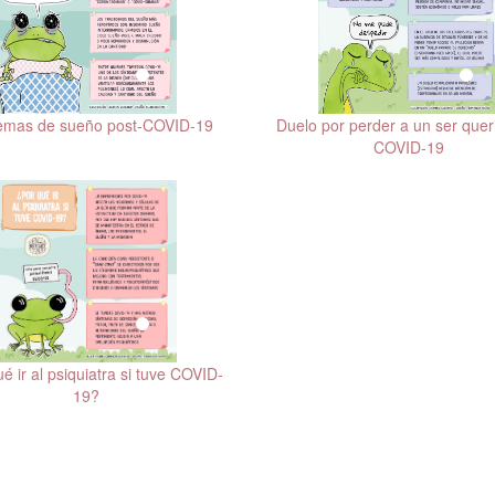
Duelo por perder a un ser quer
emas de sueño post-COVID-19
COVID-19
é ir al psiquiatra si tuve COVID-
19?