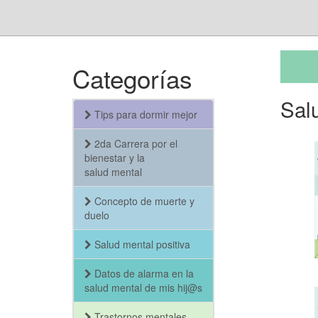
Categorías
Sal
Tips para dormir mejor
2da Carrera por el
bienestar y la
salud mental
Concepto de muerte y
duelo
Salud mental positiva
Datos de alarma en la
salud mental de mis hij@s
Trastornos mentales