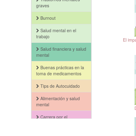
graves
Burnout
Salud mental en el
trabajo
El imp
Salud financiera y salud
mental
Buenas prácticas en la
toma de medicamentos
Tips de Autocuidado
Alimentación y salud
mental
Carrera por el
Bienestar y la Salud
Mental