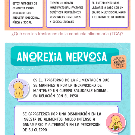
Personalidad
Salud Mental ante
COVID-19
¿Qué son los trastornos de la conducta alimentaria (TCA)?
Emociones
Salud fí­sica y salud
mental
Trastornos del sueño
Depresión
Ansiedad
Trastorno del Espectro
Autista (TEA)
Trastorno Límite de la
Personalidad (TLP)