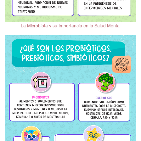
Psicooncología
Tratamientos
coadyuvantes en los
La Microbiota y su Importancia en la Salud Mental
trastornos del
neurodesarrollo
Salud mental en
población migrante
Beneficios de las
mascotas en la salud
mental
Salud mental de la
mujer
Salud Mental Perinatal
Diversidad sexual y
salud mental