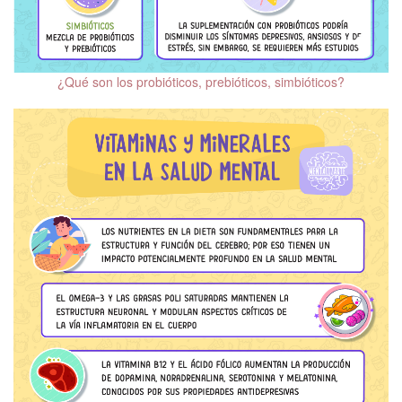
Memoria, deterioro
cognitivo y demencias
Trastorno Obsesivo
¿Qué son los probióticos, prebióticos, simbióticos?
Compulsivo (TOC)
Adaptación al
confinamiento por COVID-
19
Distorsiones cognitivas
El 10 de cada mes.
Hablemos de Salud
Mental
Mitos y realidades de la
psiquiatría
Salud mental en niñas,
niños y adolescentes