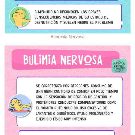
Trastorno por Déficit de
Atención e Hiperactividad
(TDAH)
Trastornos de la
Conducta Alimentaria
Anorexia Nervosa
(TCA)
Adicciones
Prevención de Suicidio
Trastorno Bipolar (TBP)
Reconocimiento de la
violencia