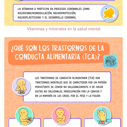
Tipos de Psicoterapia
Mecanismos de
defensa
Vitaminas y minerales en la salud mental
Esquizofrenia
Ayer y hoy de la
psiquiatría
Salud mental en
hombres
Mentalizarte in English
Salud Mental después
del COVID-19
Relaciones
Interpersonales
Trastornos de la