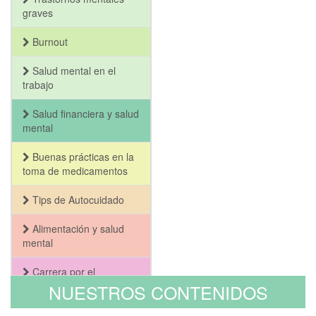
graves
Burnout
Salud mental en el
trabajo
Salud financiera y salud
mental
Buenas prácticas en la
toma de medicamentos
Tips de Autocuidado
Alimentación y salud
mental
Carrera por el
Bienestar y la Salud
NUESTROS CONTENIDOS
Mental