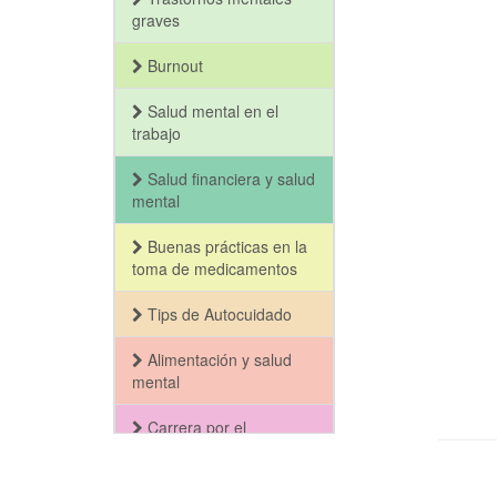
graves
Burnout
Salud mental en el
trabajo
Salud financiera y salud
mental
Buenas prácticas en la
toma de medicamentos
Tips de Autocuidado
Alimentación y salud
mental
Carrera por el
Bienestar y la Salud
Mental