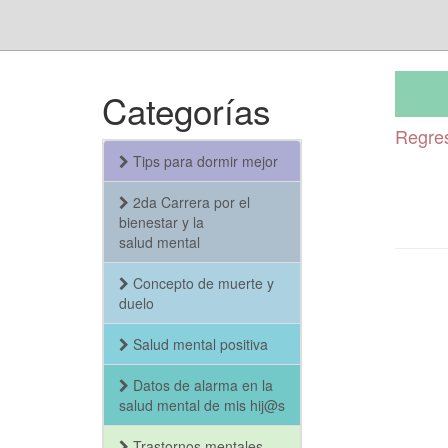
Categorías
Regres
Tips para dormir mejor
2da Carrera por el
bienestar y la
salud mental
Concepto de muerte y
duelo
Salud mental positiva
Datos de alarma en la
salud mental de mis hij@s
Trastornos mentales