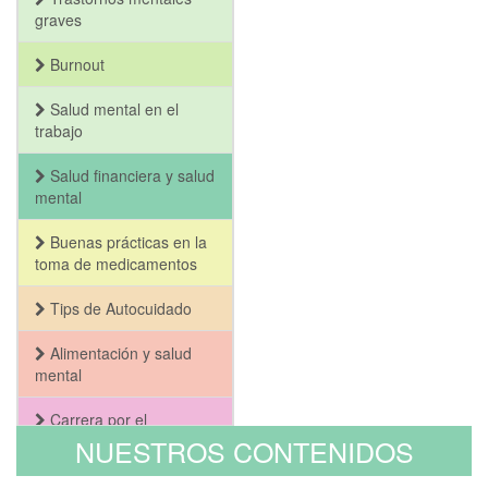
graves
Burnout
Salud mental en el
trabajo
Salud financiera y salud
mental
Buenas prácticas en la
toma de medicamentos
Tips de Autocuidado
Alimentación y salud
mental
Carrera por el
Bienestar y la Salud
NUESTROS CONTENIDOS
Mental