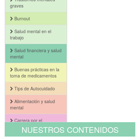
graves
Burnout
Salud mental en el
trabajo
Salud financiera y salud
mental
Buenas prácticas en la
toma de medicamentos
Tips de Autocuidado
Alimentación y salud
mental
Carrera por el
Bienestar y la Salud
NUESTROS CONTENIDOS
Mental