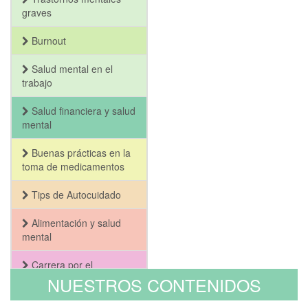
graves
Burnout
Salud mental en el
trabajo
Salud financiera y salud
mental
Buenas prácticas en la
toma de medicamentos
Tips de Autocuidado
Alimentación y salud
mental
Carrera por el
Bienestar y la Salud
NUESTROS CONTENIDOS
Mental