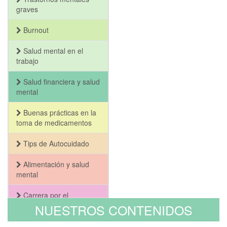
graves
Burnout
Salud mental en el
trabajo
Salud financiera y salud
mental
Buenas prácticas en la
toma de medicamentos
Tips de Autocuidado
Alimentación y salud
mental
Carrera por el
Bienestar y la Salud
NUESTROS CONTENIDOS
Mental