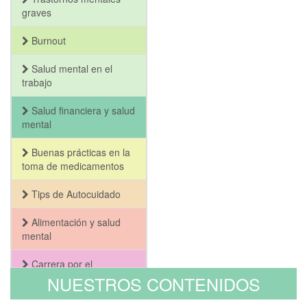
graves
Burnout
Salud mental en el
trabajo
Salud financiera y salud
mental
Buenas prácticas en la
toma de medicamentos
Tips de Autocuidado
Alimentación y salud
mental
Carrera por el
Bienestar y la Salud
NUESTROS CONTENIDOS
Mental