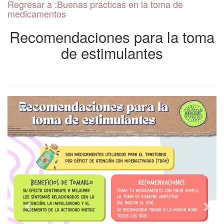
Regresar a :Buenas prácticas en la toma de
Uso de pantallas y
medicamentos
salud mental
Recomendaciones para la toma
Ejercicio y Salud Mental
de estimulantes
Mentaltips
Creatividad y salud
mental
Apego
Salud mental en
adultos jóvenes
Pregúntale al psiquiatra
Crianza positiva
Salud mental y
transplante