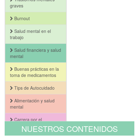
graves
Burnout
Salud mental en el
trabajo
Salud financiera y salud
mental
Buenas prácticas en la
toma de medicamentos
Tips de Autocuidado
Alimentación y salud
mental
Carrera por el
Bienestar y la Salud
NUESTROS CONTENIDOS
Mental