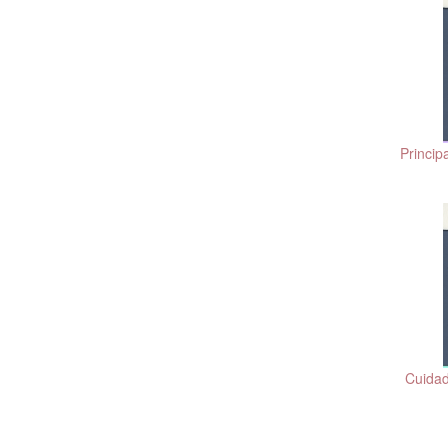
Uso de pantallas y
salud mental
Ejercicio y Salud Mental
Mentaltips
Princip
Creatividad y salud
mental
Apego
Salud mental en
adultos jóvenes
Pregúntale al psiquiatra
Crianza positiva
Cuidad
Salud mental y
transplante