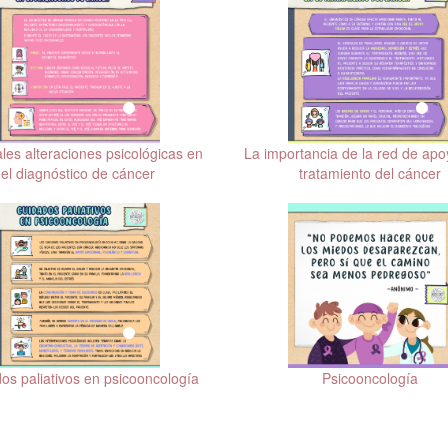
ales alteraciones psicológicas en
La importancia de la red de apo
el diagnóstico de cáncer
tratamiento del cáncer
os paliativos en psicooncología
Psicooncología