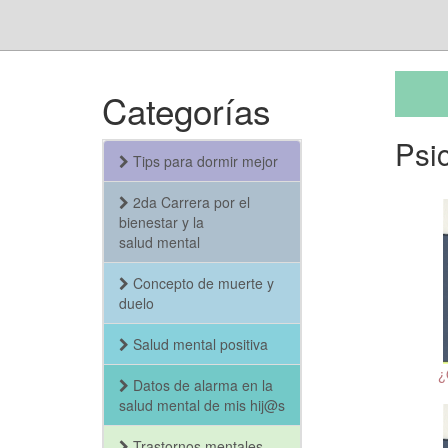
Categorías
Psi
Tips para dormir mejor
2da Carrera por el
bienestar y la
salud mental
Concepto de muerte y
duelo
Salud mental positiva
¿
Datos de alarma en la
salud mental de mis hij@s
Trastornos mentales