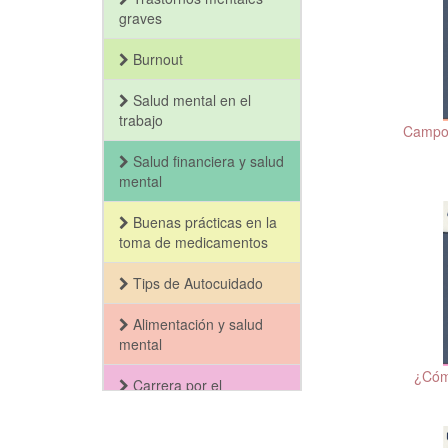
graves
Burnout
Salud mental en el
trabajo
Campo 
Salud financiera y salud
mental
Buenas prácticas en la
toma de medicamentos
Tips de Autocuidado
Alimentación y salud
mental
¿Cómo
Carrera por el
Bienestar y la Salud
Mental