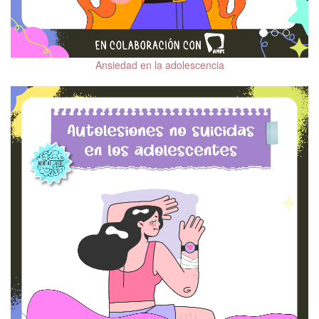
Personalidad
Salud Mental ante
COVID-19
Ansiedad en la adolescencia
Emociones
Salud fí­sica y salud
mental
Trastornos del sueño
Depresión
Ansiedad
Trastorno del Espectro
Autista (TEA)
Trastorno Límite de la
Personalidad (TLP)