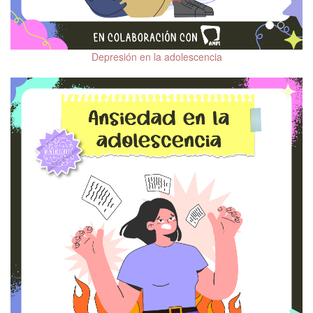
Tipos de Psicoterapia
Mecanismos de
defensa
Depresión en la adolescencia
Esquizofrenia
Ayer y hoy de la
psiquiatría
Salud mental en
hombres
Mentalizarte in English
Salud Mental después
del COVID-19
Relaciones
Interpersonales
Trastornos de la