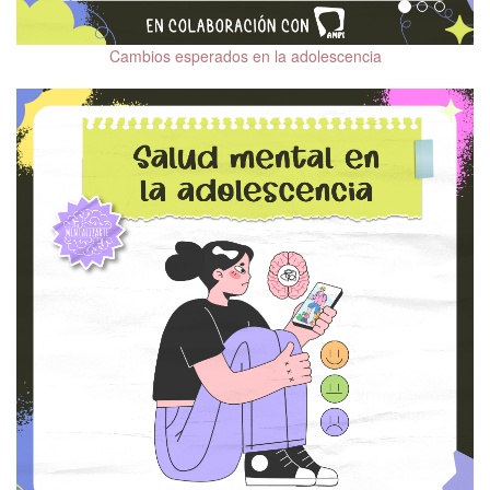
Salud mental y VIH
Cambios esperados en la adolescencia
Sexualidad y salud
mental
Salud mental y
climaterio
Salud mental en la
persona mayor
Trastornos del
neurodesarrollo en la
infancia y la edad adulta
Salud mental en
adolescentes
Cine y salud mental
Mindfulness