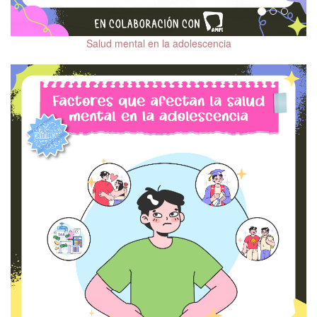
Psicooncología
Tratamientos
Salud mental en la adolescencia
coadyuvantes en los
trastornos del
neurodesarrollo
Salud mental en
población migrante
Beneficios de las
mascotas en la salud
mental
Salud mental de la
mujer
Salud Mental Perinatal
Diversidad sexual y
salud mental