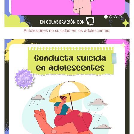
Trastorno por Déficit de
Atención e Hiperactividad
(TDAH)
Trastornos de la
Autolesiones no suicidas en los adolescentes.
Conducta Alimentaria
(TCA)
Adicciones
Prevención de Suicidio
Trastorno Bipolar (TBP)
Reconocimiento de la
violencia