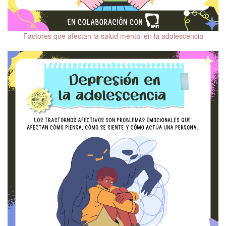
Memoria, deterioro
cognitivo y demencias
Factores que afectan la salud mental en la adolescencia
Trastorno Obsesivo
Compulsivo (TOC)
Adaptación al
confinamiento por COVID-
19
Distorsiones cognitivas
El 10 de cada mes.
Hablemos de Salud
Mental
Mitos y realidades de la
psiquiatría
Salud mental en niñas,
niños y adolescentes