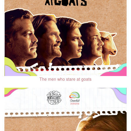
Psicooncología
Tratamientos
coadyuvantes en los
trastornos del
neurodesarrollo
Salud mental en
población migrante
Beneficios de las
mascotas en la salud
mental
The men who stare at goats
Salud mental de la
mujer
Salud Mental Perinatal
Diversidad sexual y
salud mental