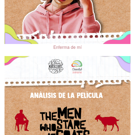
Salud mental y VIH
Sexualidad y salud
mental
Salud mental y
climaterio
Enferma de mí
Salud mental en la
persona mayor
Trastornos del
neurodesarrollo en la
infancia y la edad adulta
Salud mental en
adolescentes
Cine y salud mental
Mindfulness