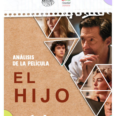
Tipos de Psicoterapia
Mecanismos de
defensa
Esquizofrenia
Ayer y hoy de la
psiquiatría
Salud mental en
hombres
Mentalizarte in English
Salud Mental después
del COVID-19
Relaciones
Interpersonales
Trastornos de la