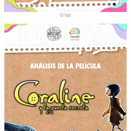
Personalidad
El hijo
Salud Mental ante
COVID-19
Emociones
Salud fí­sica y salud
mental
Trastornos del sueño
Depresión
Ansiedad
Trastorno del Espectro
Autista (TEA)
Trastorno Límite de la
Personalidad (TLP)