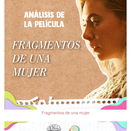
Memoria, deterioro
cognitivo y demencias
Trastorno Obsesivo
Compulsivo (TOC)
Adaptación al
confinamiento por COVID-
19
Distorsiones cognitivas
El 10 de cada mes.
Hablemos de Salud
Mental
Mitos y realidades de la
psiquiatría
Fragmentos de una mujer
Salud mental en niñas,
niños y adolescentes