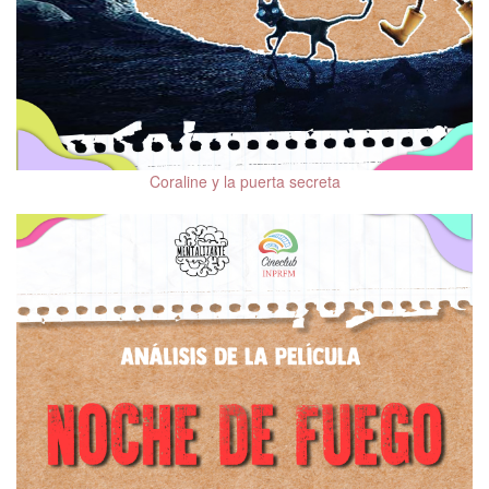
Trastorno por Déficit de
Atención e Hiperactividad
(TDAH)
Trastornos de la
Conducta Alimentaria
(TCA)
Coraline y la puerta secreta
Adicciones
Prevención de Suicidio
Trastorno Bipolar (TBP)
Reconocimiento de la
violencia