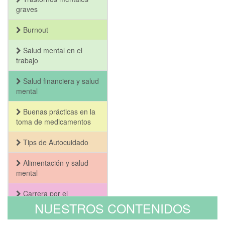
graves
Burnout
Salud mental en el
trabajo
Salud financiera y salud
mental
Buenas prácticas en la
toma de medicamentos
Tips de Autocuidado
Alimentación y salud
mental
Carrera por el
Bienestar y la Salud
NUESTROS CONTENIDOS
Mental