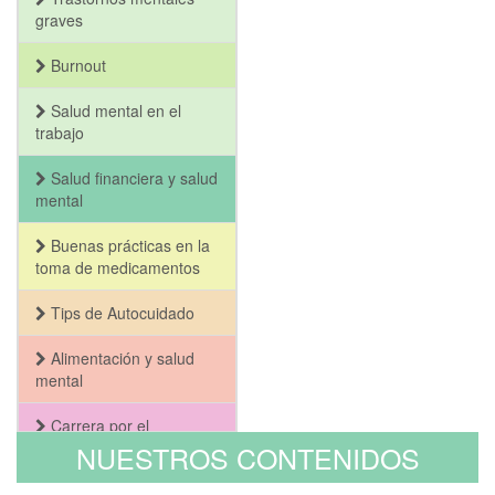
graves
Burnout
Salud mental en el
trabajo
Salud financiera y salud
mental
Buenas prácticas en la
toma de medicamentos
Tips de Autocuidado
Alimentación y salud
mental
Carrera por el
Bienestar y la Salud
NUESTROS CONTENIDOS
Mental