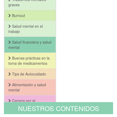
graves
Burnout
Salud mental en el
trabajo
Salud financiera y salud
mental
Buenas prácticas en la
toma de medicamentos
Tips de Autocuidado
Alimentación y salud
mental
Carrera por el
Bienestar y la Salud
NUESTROS CONTENIDOS
Mental