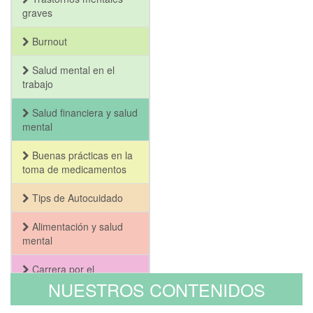
graves
Burnout
Salud mental en el
trabajo
Salud financiera y salud
mental
Buenas prácticas en la
toma de medicamentos
Tips de Autocuidado
Alimentación y salud
mental
Carrera por el
Bienestar y la Salud
NUESTROS CONTENIDOS
Mental