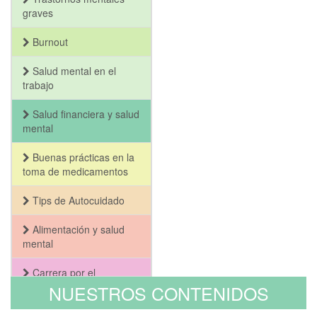
graves
Burnout
Salud mental en el
trabajo
Salud financiera y salud
mental
Buenas prácticas en la
toma de medicamentos
Tips de Autocuidado
Alimentación y salud
mental
Carrera por el
Bienestar y la Salud
NUESTROS CONTENIDOS
Mental