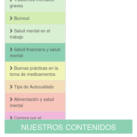
graves
Burnout
Salud mental en el
trabajo
Salud financiera y salud
mental
Buenas prácticas en la
toma de medicamentos
Tips de Autocuidado
Alimentación y salud
mental
Carrera por el
Bienestar y la Salud
NUESTROS CONTENIDOS
Mental