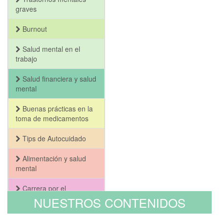
graves
Burnout
Salud mental en el
trabajo
Salud financiera y salud
mental
Buenas prácticas en la
toma de medicamentos
Tips de Autocuidado
Alimentación y salud
mental
Carrera por el
Bienestar y la Salud
NUESTROS CONTENIDOS
Mental