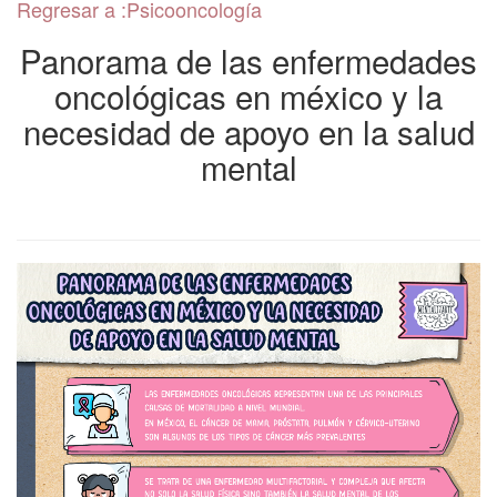
Regresar a :Psicooncología
Uso de pantallas y
salud mental
Panorama de las enfermedades
oncológicas en méxico y la
Ejercicio y Salud Mental
necesidad de apoyo en la salud
Mentaltips
mental
Creatividad y salud
mental
Apego
Salud mental en
adultos jóvenes
Pregúntale al psiquiatra
Crianza positiva
Salud mental y
transplante