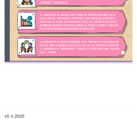
Salud mental y VIH
Sexualidad y salud
mental
Salud mental y
climaterio
Salud mental en la
persona mayor
Trastornos del
neurodesarrollo en la
infancia y la edad adulta
Salud mental en
adolescentes
v5 © 2025
Cine y salud mental
Mindfulness